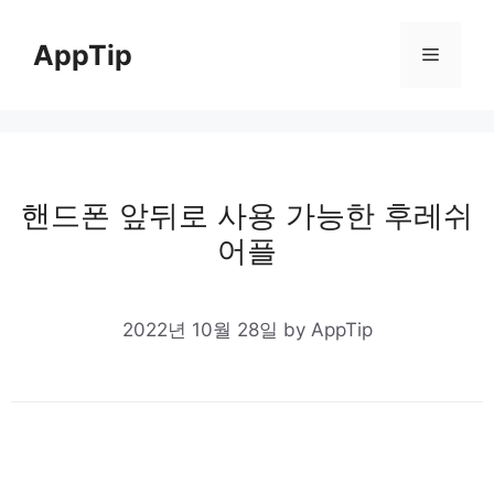
Skip
to
AppTip
Menu
content
핸드폰 앞뒤로 사용 가능한 후레쉬
어플
2022년 10월 28일
by
AppTip