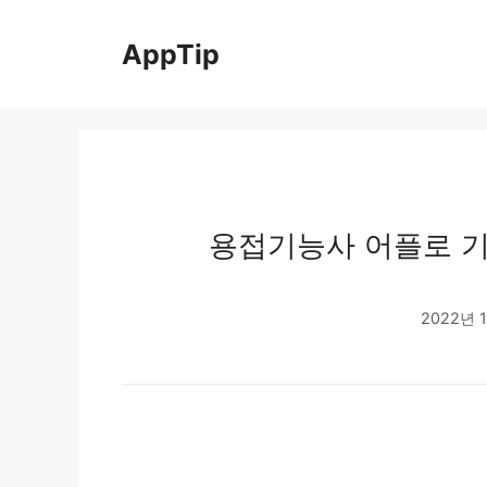
Skip
to
AppTip
content
용접기능사 어플로 기
2022년 