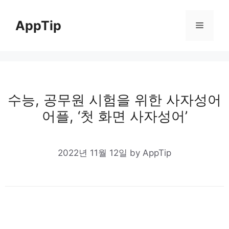
Skip
to
AppTip
Menu
content
수능, 공무원 시험을 위한 사자성어
어플, ‘첫 화면 사자성어’
2022년 11월 12일
by
AppTip