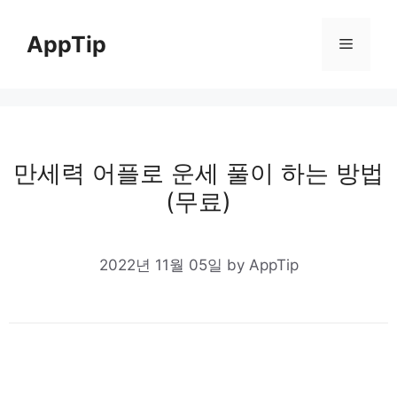
Skip
to
AppTip
Menu
content
만세력 어플로 운세 풀이 하는 방법
(무료)
2022년 11월 05일
by
AppTip