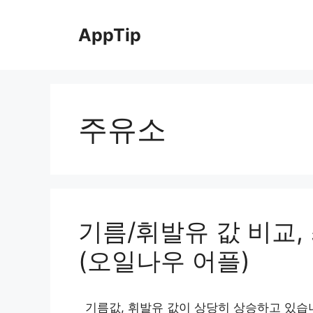
Skip
to
AppTip
content
주유소
기름/휘발유 값 비교,
(오일나우 어플)
기름값, 휘발유 값이 상당히 상승하고 있습